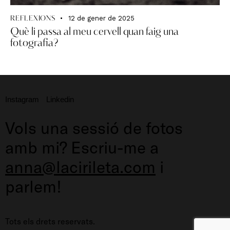
12 de gener de 2025
REFLEXIONS
Què li passa al meu cervell quan faig una
fotografia?
Instagram
Linkedin
Vols una sessió de fotos
amb mi?
Escriu-me a
anna@lacirileta.com
i
parlem!
Tots els drets reservats.